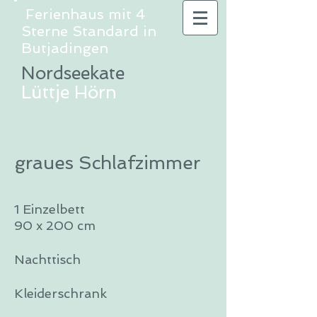
Ferienhaus mit 4
Sterne Standard in
Butjadingen
Nordseekate
Lüttje Hörn
graues Schlafzimmer
1 Einzelbett
90 x 200 cm
Nachttisch
Kleiderschrank