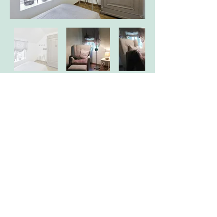
Hausanschrift
Lüttje Hörn 5 in 26969 Butjadingen
Breitengrad 53.53547322823319000
Längengrad 8.27048639471183800
© 2018 Familie Schmitt/Wild
Impressum