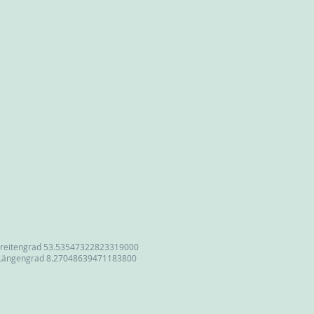
reitengrad 53.53547322823319000
Längengrad 8.27048639471183800